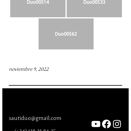
Duo00514
Duo00533
Duo00562
noviembre 9, 2022
sautiduo@gmail.com
YouTub
Faceb
Ins