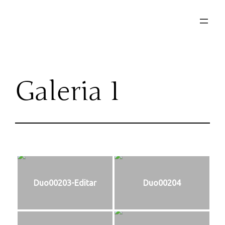
Saltar
al
contenido
Galeria 1
Duo00203-Editar
Duo00204